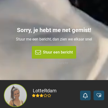
Sorry, je hebt me net gemist!
Stuur me een bericht, dan zien we elkaar snel
Stuur een bericht
60 credits / bericht
LotteRdam