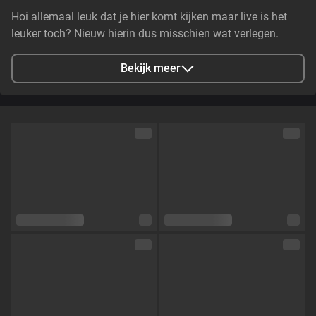
Hoi allemaal leuk dat je hier komt kijken maar live is het
leuker toch? Nieuw hierin dus misschien wat verlegen.
Maar ik ben heel erg heet en ondeugend wil je dat
meemaken? tot zo!
Bekijk meer
Stad
Rotterdam, Netherlands
Talen
Nederlands
Oogkleur
Bruin
Haarkleur
Bruin
Lichaamsbouw
Klein en tenger
Cup maat
Cup C
Schaamhaar
Nee