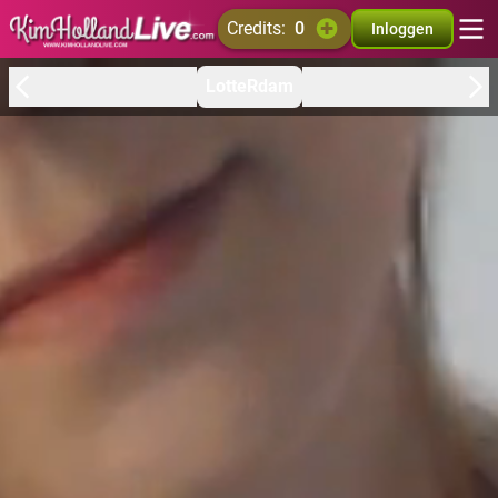
credits:
0
Inloggen
LotteRdam