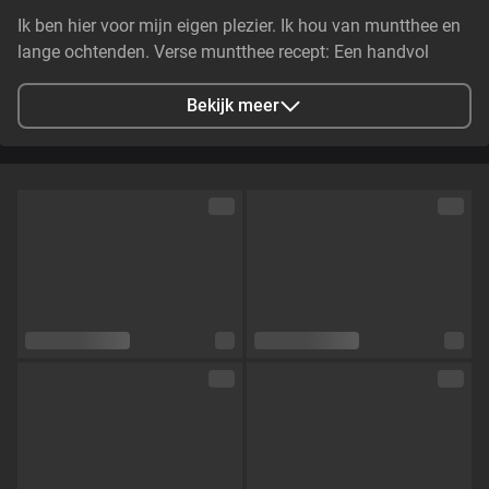
Ik ben hier voor mijn eigen plezier. Ik hou van muntthee en
lange ochtenden. Verse muntthee recept: Een handvol
verse munt, even afgespoeld en zacht tussen je vingers
gekneusd zodat de geur warm opstijgt. Giet er heet — net
Bekijk meer
niet kokend — water over en laat het rustig 3–5 minuten
trekken. Voeg eventueel een vleugje honing of citroen toe.
Geniet...
Stad
Breda, Netherlands
Talen
Nederlands,
Engels
Oogkleur
Groen
Haarkleur
Bruin
Lichaamsbouw
Slim